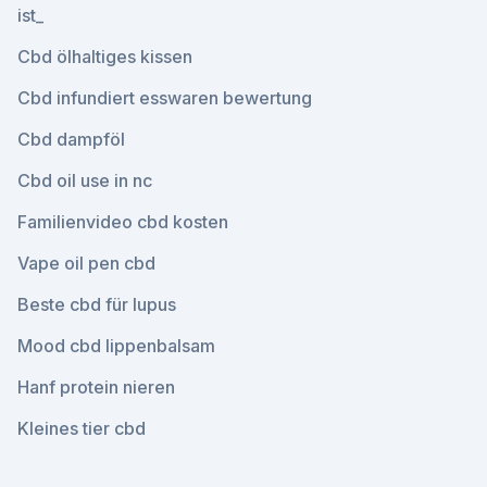
ist_
Cbd ölhaltiges kissen
Cbd infundiert esswaren bewertung
Cbd dampföl
Cbd oil use in nc
Familienvideo cbd kosten
Vape oil pen cbd
Beste cbd für lupus
Mood cbd lippenbalsam
Hanf protein nieren
Kleines tier cbd