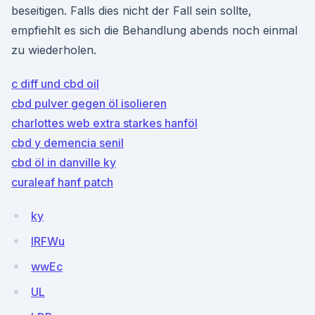
beseitigen. Falls dies nicht der Fall sein sollte,
empfiehlt es sich die Behandlung abends noch einmal
zu wiederholen.
c diff und cbd oil
cbd pulver gegen öl isolieren
charlottes web extra starkes hanföl
cbd y demencia senil
cbd öl in danville ky
curaleaf hanf patch
ky
lRFWu
wwEc
UL