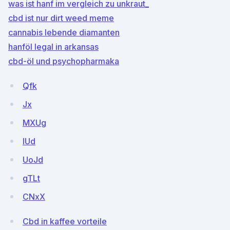
was ist hanf im vergleich zu unkraut_
cbd ist nur dirt weed meme
cannabis lebende diamanten
hanföl legal in arkansas
cbd-öl und psychopharmaka
Qfk
Jx
MXUg
IUd
UoJd
gTLt
CNxX
Cbd in kaffee vorteile